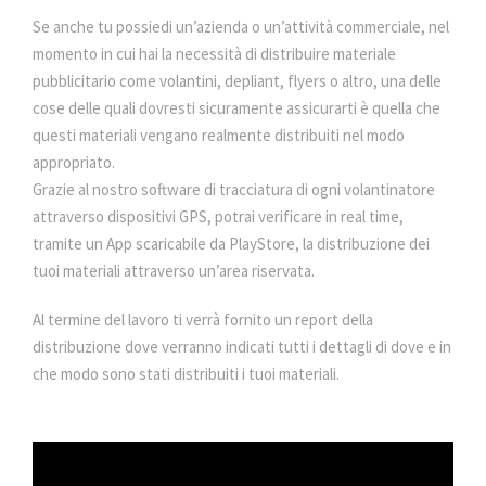
Se anche tu possiedi un’azienda o un’attività commerciale, nel
momento in cui hai la necessità di distribuire materiale
pubblicitario come volantini, depliant, flyers o altro, una delle
cose delle quali dovresti sicuramente assicurarti è quella che
questi materiali vengano realmente distribuiti nel modo
appropriato.
Grazie al nostro software di tracciatura di ogni volantinatore
attraverso dispositivi GPS, potrai verificare in real time,
tramite un App scaricabile da PlayStore, la distribuzione dei
tuoi materiali attraverso un’area riservata.
Al termine del lavoro ti verrà fornito un report della
distribuzione dove verranno indicati tutti i dettagli di dove e in
che modo sono stati distribuiti i tuoi materiali.