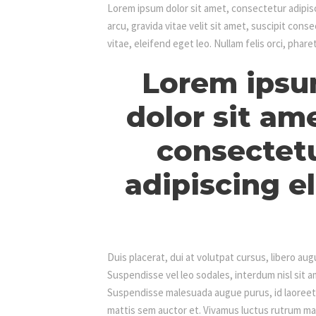
Lorem ipsum dolor sit amet, consectetur adipiscin
arcu, gravida vitae velit sit amet, suscipit con
vitae, eleifend eget leo. Nullam felis orci, phar
Lorem ips
dolor sit am
consectet
adipiscing el
Duis placerat, dui at volutpat cursus, libero au
Suspendisse vel leo sodales, interdum nisl sit am
Suspendisse malesuada augue purus, id laoreet 
mattis sem auctor et. Vivamus luctus rutrum mas