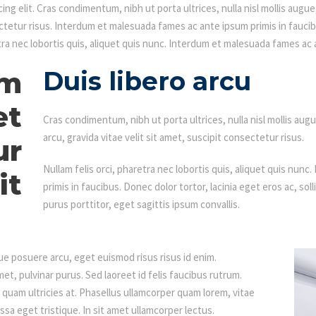
g elit. Cras condimentum, nibh ut porta ultrices, nulla nisl mollis augue,
sectetur risus. Interdum et malesuada fames ac ante ipsum primis in fauci
etra nec lobortis quis, aliquet quis nunc. Interdum et malesuada fames ac 
um
Duis libero arcu
et
Cras condimentum, nibh ut porta ultrices, nulla nisl mollis augue
arcu, gravida vitae velit sit amet, suscipit consectetur risus.
ur
Nullam felis orci, pharetra nec lobortis quis, aliquet quis nu
it
primis in faucibus. Donec dolor tortor, lacinia eget eros ac, sol
purus porttitor, eget sagittis ipsum convallis.
gue posuere arcu, eget euismod risus risus id enim.
et, pulvinar purus. Sed laoreet id felis faucibus rutrum.
quam ultricies at. Phasellus ullamcorper quam lorem, vitae
sa eget tristique. In sit amet ullamcorper lectus.